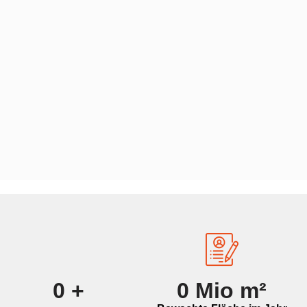
0
+
0
Mio m²