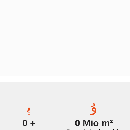
0
+
0
Mio m²