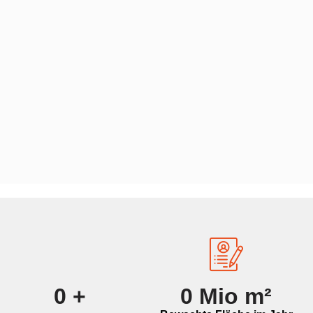
0
+
0
Mio m²