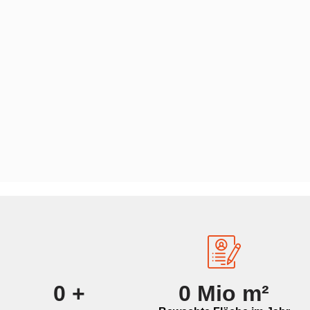
0
+
0
Mio m²